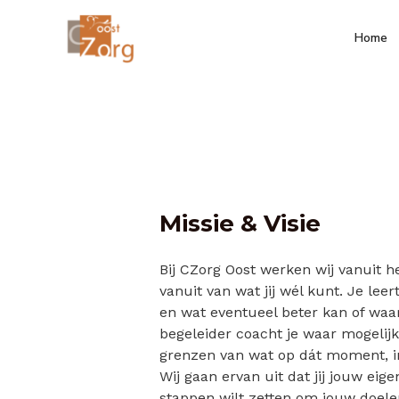
Skip
to
Home
content
Missie & Visie
Bij CZorg Oost werken wij vanuit h
vanuit van wat jij wél kunt. Je lee
en wat eventueel beter kan of waar
begeleider coacht je waar mogelijk
grenzen van wat op dát moment, in 
Wij gaan ervan uit dat jij jouw eige
stappen wilt zetten om jouw doelen