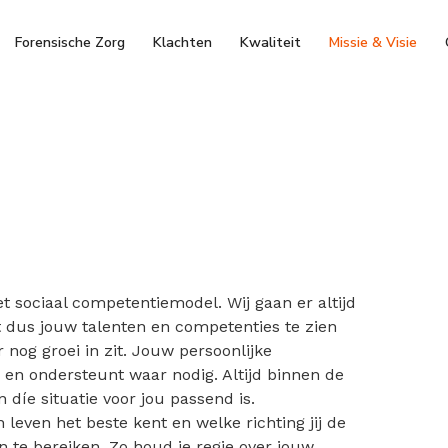
Forensische Zorg
Klachten
Kwaliteit
Missie & Visie
et sociaal competentiemodel. Wij gaan er altijd
rt dus jouw talenten en competenties te zien
 nog groei in zit. Jouw persoonlijke
 en ondersteunt waar nodig. Altijd binnen de
díe situatie voor jou passend is.
n leven het beste kent en welke richting jij de
 te bereiken. Zo houd je regie over jouw